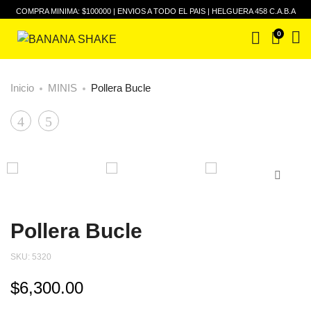
COMPRA MINIMA: $100000 | ENVIOS A TODO EL PAIS | HELGUERA 458 C.A.B.A
0
Inicio
MINIS
Pollera Bucle
Top
Top
Product
Bucle
Danila
navigation
Pollera Bucle
SKU:
5320
$
6,300.00