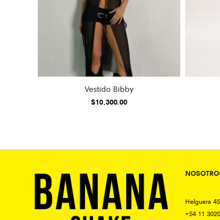
Vestido Bibby
$
10,300.00
NOSOTRO
Helguera 4
+54 11 302