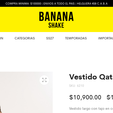
COMPRA MINIMA: $100000 | ENVIOS A TODO EL PAIS | HELGUERA 458 C.A.B.A
IN
CATEGORIAS
SS27
TEMPORADAS
IMPORTA
Vestido Qat
SKU:
5210
$
10,900.00
$
Vestido largo con tajo en