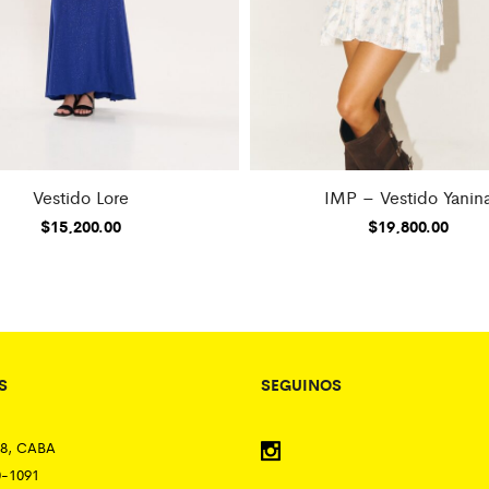
Vestido Lore
IMP – Vestido Yanin
$
15,200.00
$
19,800.00
S
SEGUINOS
58, CABA
0-1091