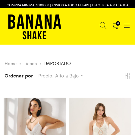
COMPRA MINIMA: $100000 | ENVIOS A TODO EL PAIS | HELGUERA 458 C.A.B.A
0
Home
Tienda
IMPORTADO
Ordenar por
Precio: Alto a Bajo