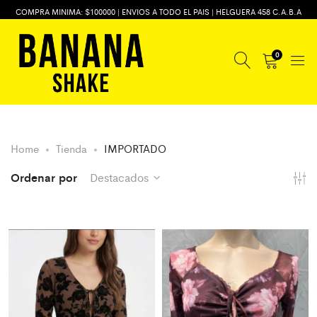
COMPRA MINIMA: $100000 | ENVIOS A TODO EL PAIS | HELGUERA 458 C.A.B.A
0
Home
Tienda
IMPORTADO
Ordenar por
Destacados