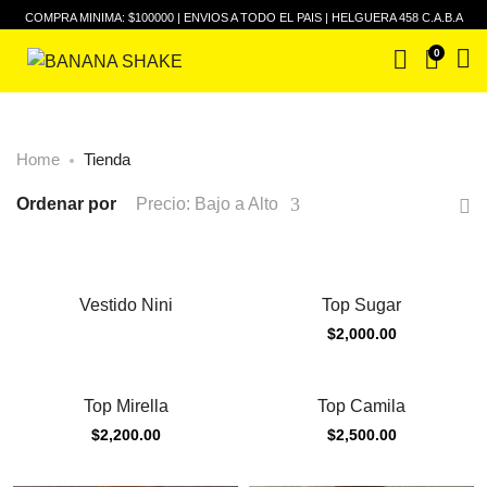
COMPRA MINIMA: $100000 | ENVIOS A TODO EL PAIS | HELGUERA 458 C.A.B.A
0
Home
Tienda
Ordenar por
Precio: Bajo a Alto
Vestido Nini
Top Sugar
$
2,000.00
Top Mirella
Top Camila
$
2,200.00
$
2,500.00